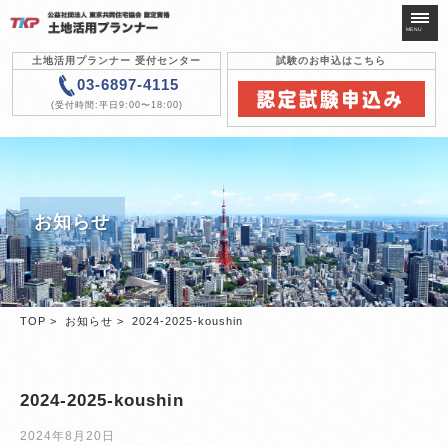
MENU
土地活用プランナー 受付センター
試験のお申込はこちら
03-6897-4115
(受付時間:平日9:00〜18:00)
土地活用
プランナーとは
認定試験について
対策講座について
お知らせ
認定登録について
次回開催試験
新規・更新
認定登録申請
TOP
>
お知らせ
> 2024-2025-koushin
試験・テキスト
申し込み
よくある質問
2024-2025-koushin
組織・協会
2024年8月20日
お知らせ