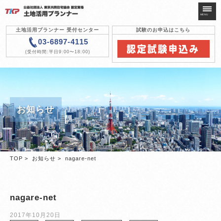
MENU
土地活用プランナー 受付センター
試験のお申込はこちら
03-6897-4115
(受付時間:平日9:00〜18:00)
土地活用
プランナーとは
認定試験について
対策講座について
お知らせ
認定登録について
次回開催試験
新規・更新
認定登録申請
TOP
>
お知らせ
> nagare-net
試験・テキスト
申し込み
よくある質問
nagare-net
組織・協会
2017年10月20日
お知らせ