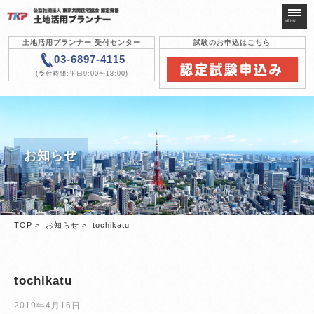
MENU
土地活用プランナー 受付センター
試験のお申込はこちら
03-6897-4115
(受付時間:平日9:00〜18:00)
土地活用
プランナーとは
認定試験について
対策講座について
お知らせ
認定登録について
次回開催試験
新規・更新
認定登録申請
TOP
>
お知らせ
> tochikatu
試験・テキスト
申し込み
よくある質問
tochikatu
組織・協会
2019年4月16日
お知らせ